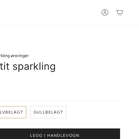
Konto
rkling øreringer
tit sparkling
LVBELAGT
GULLBELAGT
LEGG I HANDLEVOGN