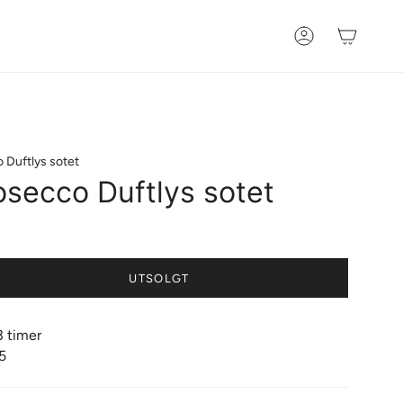
Konto
 Duftlys sotet
osecco Duftlys sotet
UTSOLGT
3 timer
5