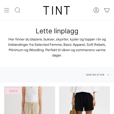
Gå
til
innhold
Søk
Konto
Lette linplagg
Her finner du blazere, bukser, skjorter, kjoler og topper i lin og
linblandinger fra
Selected Femme, Basic Apparel, Soft Rebels,
Minimum og Woodling
. Perfekt til våren og sommerens varme
dager.
Sorter
SORTER ETTER
etter
SALG